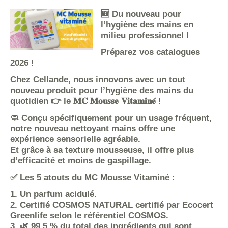
🆕 Du nouveau pour
l’hygiène des mains en
milieu professionnel !
Préparez vos catalogues
2026 !
Chez Cellande, nous innovons avec un tout
nouveau produit pour l’hygiène des mains du
quotidien 👉 le 𝐌𝐂 𝐌𝐨𝐮𝐬𝐬𝐞 𝐕𝐢𝐭𝐚𝐦𝐢𝐧𝐞́ !
🧼 Conçu spécifiquement pour un usage fréquent,
notre nouveau nettoyant mains offre une
expérience sensorielle agréable.
Et grâce à sa texture mousseuse, il offre plus
d’efficacité et moins de gaspillage.
✅ Les 5 atouts du MC Mousse Vitaminé :
1. Un parfum acidulé.
2. Certifié COSMOS NATURAL certifié par Ecocert
Greenlife selon le référentiel COSMOS.
3. 🌿 99.5 % du total des ingrédients qui sont