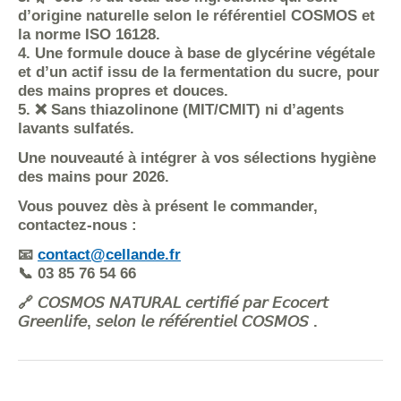
d’origine naturelle selon le référentiel COSMOS et
la norme ISO 16128.
4. Une formule douce à base de glycérine végétale
et d’un actif issu de la fermentation du sucre, pour
des mains propres et douces.
5. ❌ Sans thiazolinone (MIT/CMIT) ni d’agents
lavants sulfatés.
Une nouveauté à intégrer à vos sélections hygiène
des mains pour 2026.
Vous pouvez dès à présent le commander,
contactez-nous :
📧
contact@cellande.fr
📞 03 85 76 54 66
🔗 𝘊𝘖𝘚𝘔𝘖𝘚 𝘕𝘈𝘛𝘜𝘙𝘈𝘓 𝘤𝘦𝘳𝘵𝘪𝘧𝘪𝘦́ 𝘱𝘢𝘳 𝘌𝘤𝘰𝘤𝘦𝘳𝘵
𝘎𝘳𝘦𝘦𝘯𝘭𝘪𝘧𝘦, 𝘴𝘦𝘭𝘰𝘯 𝘭𝘦 𝘳𝘦́𝘧𝘦́𝘳𝘦𝘯𝘵𝘪𝘦𝘭 𝘊𝘖𝘚𝘔𝘖𝘚 .